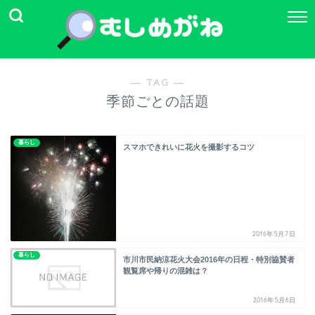
― TAG ―
季節ごとの話題
暮らし
スマホできれいに花火を撮影するコツ
2016年5月7日
暮らし
市川市民納涼花火大会2016年の日程・特別協賛者
観覧席や帰りの混雑は？
2016年5月6日