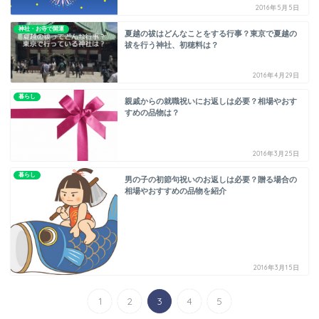
2016年5月5日
神社・お寺で開運
夏越の祓はどんなことをする行事？東京で夏越の
祓を行う神社、初穂料は？
2016年4月29日
暮らし
親戚からの就職祝いにお返しは必要？相場やおす
すめの品物は？
2016年3月25日
暮らし
男の子の初節句祝いのお返しは必要？贈る場合の
相場やおすすめの品物を紹介
2016年3月15日
1
2
3
4
5