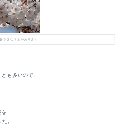
告を含む場合があります
、
ことも多いので、
報を
した。