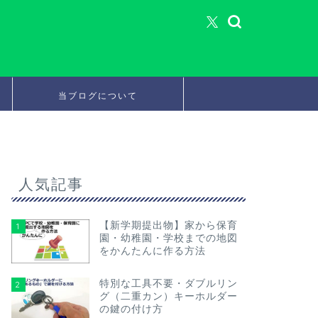
当ブログについて
人気記事
【新学期提出物】家から保育
1
園・幼稚園・学校までの地図
をかんたんに作る方法
特別な工具不要・ダブルリン
2
グ（二重カン）キーホルダー
の鍵の付け方