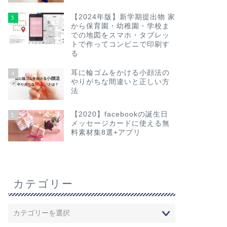
【2024年版】新学期提出物 家
3
から保育園・幼稚園・学校ま
での地図をスマホ・タブレッ
トで作ってコンビニで印刷す
る
耳に輪ゴムをかける小顔法の
4
やりがちな間違いと正しい方
法
【2020】facebookの誕生日
5
メッセージカードに使える無
料素材集8選+アプリ
カテゴリー