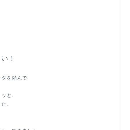
しい！
ラダを頼んで
リッと、
した。